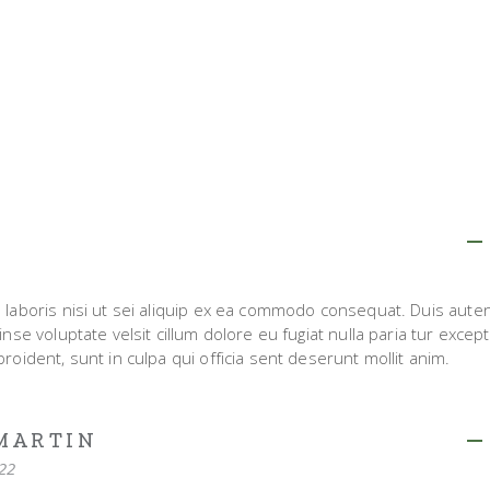
 laboris nisi ut sei aliquip ex ea commodo consequat. Duis aute
inse voluptate velsit cillum dolore eu fugiat nulla paria tur excep
roident, sunt in culpa qui officia sent deserunt mollit anim.
MARTIN
022