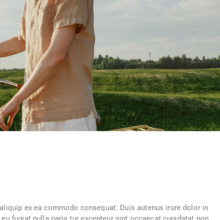
S
i aliquip ex ea commodo consequat. Duis autenus irure dolor in
 eu fugiat nulla paria tur excepteur sint occaecat cupidatat non