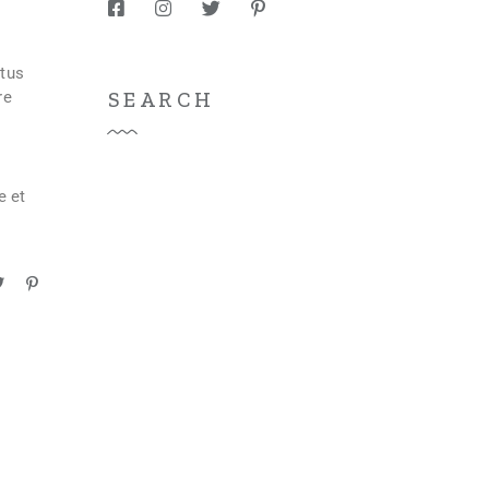
atus
re
SEARCH
e et