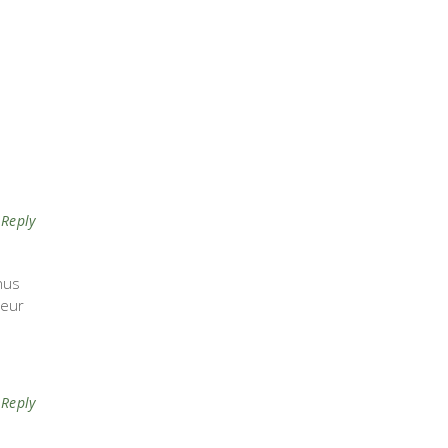
Reply
nus
teur
Reply