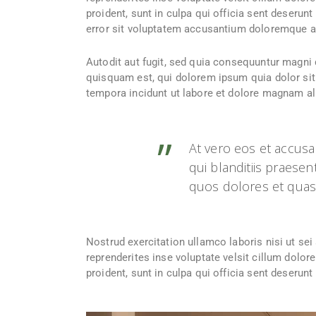
proident, sunt in culpa qui officia sent deserun
error sit voluptatem accusantium doloremque an
Autodit aut fugit, sed quia consequuntur magni
quisquam est, qui dolorem ipsum quia dolor sit
tempora incidunt ut labore et dolore magnam al
At vero eos et accus
qui blanditiis praese
quos dolores et quas 
Nostrud exercitation ullamco laboris nisi ut se
reprenderites inse voluptate velsit cillum dolore
proident, sunt in culpa qui officia sent deserunt